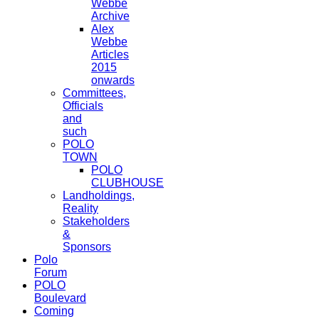
Webbe
Archive
Alex
Webbe
Articles
2015
onwards
Committees,
Officials
and
such
POLO
TOWN
POLO
CLUBHOUSE
Landholdings,
Reality
Stakeholders
&
Sponsors
Polo
Forum
POLO
Boulevard
Coming