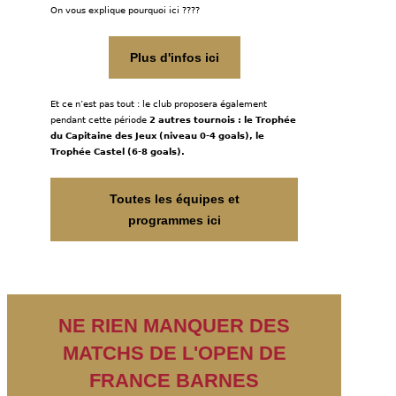
On vous explique pourquoi ici ????
Plus d'infos ici
Et ce n’est pas tout : le club proposera également
pendant cette période
2 autres tournois : le Trophée
du Capitaine des Jeux (niveau 0-4 goals), le
Trophée Castel (6-8 goals).
Toutes les équipes et
programmes ici
NE RIEN MANQUER DES
MATCHS DE L'OPEN DE
FRANCE BARNES