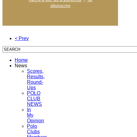
désinscrire
< Prev
Home
News
Scores,
Results,
Round-
Ups
POLO
CLUB
NEWS
In
My
Opinion
Polo
Clubs