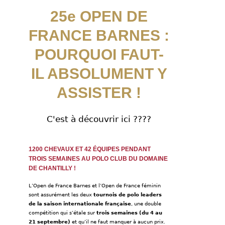
25e OPEN DE
FRANCE BARNES :
POURQUOI FAUT-
IL ABSOLUMENT Y
ASSISTER !
C'est à découvrir ici ????
1200 CHEVAUX ET 42 ÉQUIPES PENDANT
TROIS SEMAINES AU POLO CLUB DU DOMAINE
DE CHANTILLY !
L’Open de France Barnes et l’Open de France féminin
sont assurément les deux
tournois de polo leaders
de la saison internationale française
, une double
compétition qui s’étale sur
trois semaines (du 4 au
21 septembre)
et qu’il ne faut manquer à aucun prix.