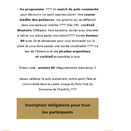
✨
Au programme
:???? Un
match de polo commenté
pour découvrir ce sport spectaculaire⚡ Une
course
inédite des petiseros
, nos grooms qui se défieront
dans une épreuve insolite !???? Dès 19h :
cocktail
dînatoire
(50€/pers. hors boissons, accès avec bracelet
à retirer sur place après inscription)???? Soirée
Années
80
avec DJ et danseuses pour vous emmener sur la
piste et vous faire passer une soirée inoubliable !???? Le
bar de l’Estancia et ses
picadas argentines
et
cocktail
accessibles à tous
Dress code :
années 80
(déguisements bienvenus !)
Venez célébrer le polo autrement, entre sport, fête et
convivialité dans le cadre unique du Polo Club du
Domaine de Chantilly ????
Inscription obligatoire pour tous
les participants