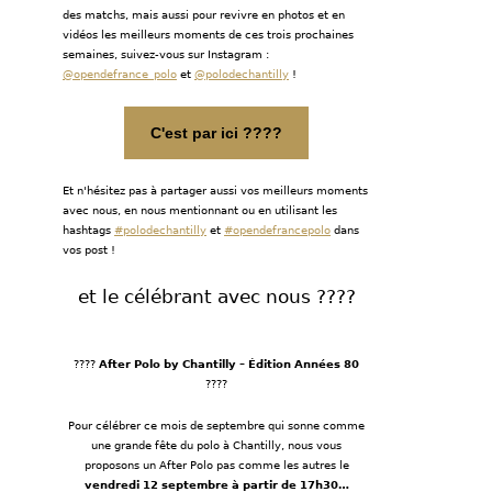
des matchs, mais aussi pour revivre en photos et en
vidéos les meilleurs moments de ces trois prochaines
semaines, suivez-vous sur Instagram :
@
opendefrance_polo
et
@polodechantilly
!
C'est par ici ????
Et n'hésitez pas à partager aussi vos meilleurs moments
avec nous, en nous mentionnant ou en utilisant les
hashtags
#polodechantilly
et
#opendefrancepolo
dans
vos post !
et le célébrant avec nous ????
????
After Polo by Chantilly – Édition Années 80
????
Pour célébrer ce mois de septembre qui sonne comme
une grande fête du polo à Chantilly, nous vous
proposons un After Polo pas comme les autres le
vendredi 12 septembre à partir de 17h30…