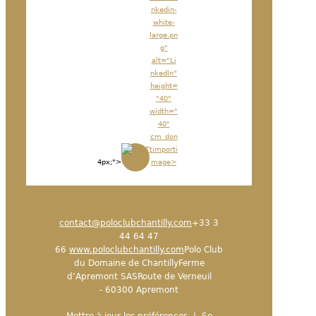
nkedin-
white-
large.pn
g"
alt="Li
nkedIn"
height=
"40"
width="
40"
cm_don
timporti
4px;">
mage>
contact@poloclubchantilly.com
+33 3
44 64 47
66
www.poloclubchantilly.com
Polo Club
du Domaine de ChantillyFerme
d’Apremont SASRoute de Verneuil
- 60300 Apremont
Mettre à jour les préférences
|
Se