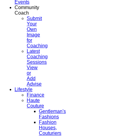
Events
Community
Coach
Submit
Your
Own
Image
for
Coaching
Latest
Coaching
Sessions
View
or
Add
Advise
Lifestyle
Finance
Haute
Couture
Gentleman's
Fashions
Fashion
Houses,
Couturiers