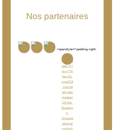
Nos partenaires
<spanstyle="padding-right:
<imgst
yle="bo
rder: 0;"
src="ht
tps://i2.
cmail19
.com/st
atic/eb/
master/
13-the-
blueprin
t-
3/image
s/social
media/li