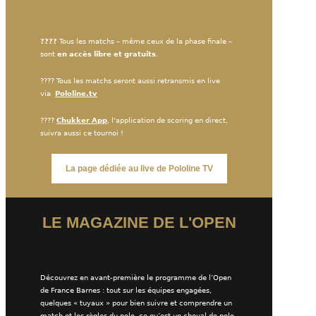
????
Tous les matchs
– même ceux de la phase finale –
sont
en accès libre et gratuits
.
???? Tous les matchs seront aussi retransmis en live
via
Pololine.tv
????
Chukker App
, l'application de scoring en direct,
suivra aussi ce tournoi !
La page dédiée au live de Pololine TV
LE MAGAZINE DE L'OPEN
Découvrez en avant-première le programme de l’Open
de France Barnes : tout sur les équipes engagées,
quelques « tuyaux » pour bien suivre et comprendre un
match et les règles du polo, ce qu’est un cheval de polo,